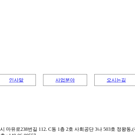
인사말
사업분야
오시는길
유로238번길 112. C동 1층 2호 사회공단 3나 503호 정왕동,(주)일산)