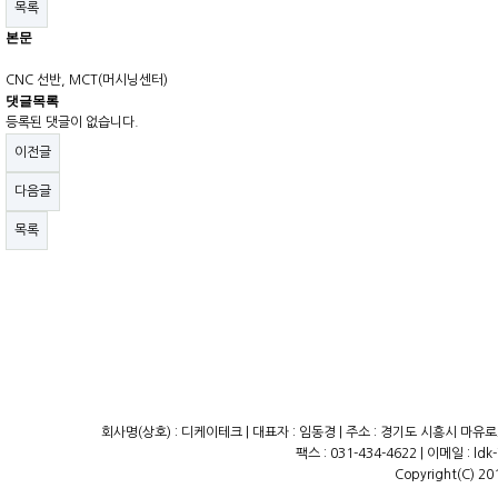
목록
본문
CNC 선반, MCT(머시닝센터)
댓글목록
등록된 댓글이 없습니다.
이전글
다음글
목록
서
울
출
장
안
마
파
주
출
회사명(상호) : 디케이테크 | 대표자 : 임동경 | 주소 : 경기도 시흥시 마유로23
장
팩스 : 031-434-4622 | 이메일 : ld
안
Copyright(C) 20
마