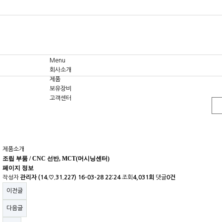
Menu
회사소개
제품
보유장비
고객센터
제품소개
조립 부품 / CNC 선반, MCT(머시닝센터)
페이지 정보
작성자
관리자
(14.♡.31.227)
16-03-28 22:24
조회
4,031회
댓글
0건
이전글
다음글